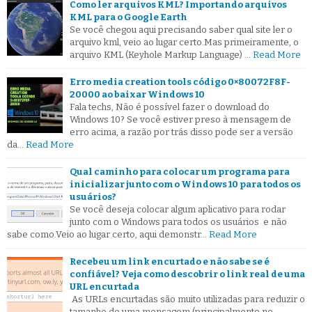
Como ler arquivos KML? Importando arquivos
KML para o Google Earth
Se você chegou aqui precisando saber qual site ler o
arquivo kml, veio ao lugar certo.Mas primeiramente, o
arquivo KML (Keyhole Markup Language) …
Read More
Erro media creation tools código 0×80072F8F-
20000 ao baixar Windows 10
Fala techs, Não é possível fazer o download do
Windows 10? Se você estiver preso à mensagem de
erro acima, a razão por trás disso pode ser a versão
da…
Read More
Qual caminho para colocar um programa para
inicializar junto com o Windows 10 para todos os
usuários?
Se você deseja colocar algum aplicativo para rodar
junto com o Windows para todos os usuários e não
sabe como.Veio ao lugar certo, aqui demonstr…
Read More
Recebeu um link encurtado e não sabe se é
confiável? Veja como descobrir o link real de uma
URL encurtada
As URLs encurtadas são muito utilizadas para reduzir o
tamanho de uma mensagem (principalmente no