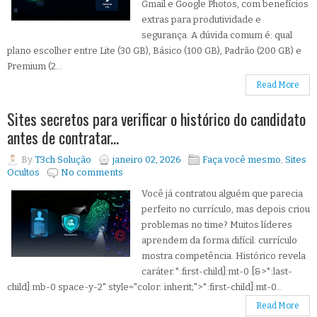
Gmail e Google Photos, com benefícios
extras para produtividade e
segurança. A dúvida comum é: qual
plano escolher entre Lite (30 GB), Básico (100 GB), Padrão (200 GB) e
Premium (2...
Read More
Sites secretos para verificar o histórico do candidato
antes de contratar...
By
T3ch Solução
janeiro 02, 2026
Faça você mesmo
,
Sites
Ocultos
No comments
Você já contratou alguém que parecia
perfeito no currículo, mas depois criou
problemas no time? Muitos líderes
aprendem da forma difícil: currículo
mostra competência. Histórico revela
caráter.*:first-child]:mt-0 [&>*:last-
child]:mb-0 space-y-2" style="color: inherit;">*:first-child]:mt-0...
Read More