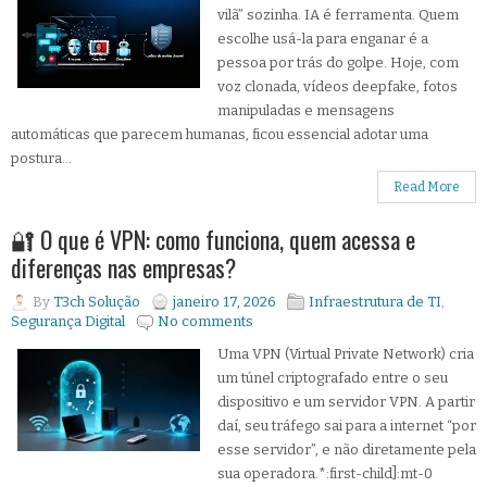
vilã” sozinha. IA é ferramenta. Quem
escolhe usá-la para enganar é a
pessoa por trás do golpe. Hoje, com
voz clonada, vídeos deepfake, fotos
manipuladas e mensagens
automáticas que parecem humanas, ficou essencial adotar uma
postura...
Read More
🔐 O que é VPN: como funciona, quem acessa e
diferenças nas empresas?
By
T3ch Solução
janeiro 17, 2026
Infraestrutura de TI
,
Segurança Digital
No comments
Uma VPN (Virtual Private Network) cria
um túnel criptografado entre o seu
dispositivo e um servidor VPN. A partir
daí, seu tráfego sai para a internet “por
esse servidor”, e não diretamente pela
sua operadora.*:first-child]:mt-0