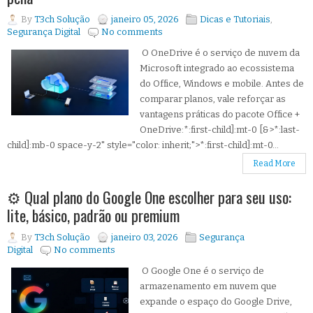
By
T3ch Solução
janeiro 05, 2026
Dicas e Tutoriais
,
Segurança Digital
No comments
O OneDrive é o serviço de nuvem da
Microsoft integrado ao ecossistema
do Office, Windows e mobile. Antes de
comparar planos, vale reforçar as
vantagens práticas do pacote Office +
OneDrive:*:first-child]:mt-0 [&>*:last-
child]:mb-0 space-y-2" style="color: inherit;">*:first-child]:mt-0...
Read More
⚙️ Qual plano do Google One escolher para seu uso:
lite, básico, padrão ou premium
By
T3ch Solução
janeiro 03, 2026
Segurança
Digital
No comments
O Google One é o serviço de
armazenamento em nuvem que
expande o espaço do Google Drive,