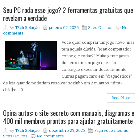
Seu PC roda esse jogo? 2 ferramentas gratuitas que
revelam a verdade
By
T3ch Solução
janeiro 02, 2026
Sites Ocultos
No
comments
Você quer comprar um jogo novo, mas
tem aquela dúvida: "Meu computador
consegue rodar?" Muita gente gasta
dinheiro em um jogo que não
consegue executar decentemente.
Outras pagam caro em "diagnósticos"
de loja quando poderiam resolver sozinho em 2 minutos.*:first-
child]:mt-0...
Read More
Opina autos: o site secreto com manuais, diagramas e
400 mil membros prontos para ajudar gratuitamente
By
T3ch Solução
dezembro 29, 2025
Faça você mesmo
,
Sites Ocultos
No comments