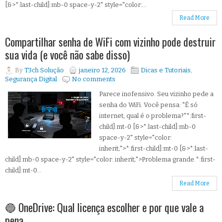
[&>*:last-child]:mb-0 space-y-2" style="color:...
Read More
Compartilhar senha de WiFi com vizinho pode destruir
sua vida (e você não sabe disso)
By
T3ch Solução
janeiro 12, 2026
Dicas e Tutoriais
,
Segurança Digital
No comments
Parece inofensivo. Seu vizinho pede a
senha do WiFi. Você pensa: "É só
internet, qual é o problema?"*:first-
child]:mt-0 [&>*:last-child]:mb-0
space-y-2" style="color:
inherit;">*:first-child]:mt-0 [&>*:last-
child]:mb-0 space-y-2" style="color: inherit;">Problema grande.*:first-
child]:mt-0...
Read More
🔵 OneDrive: Qual licença escolher e por que vale a
pena