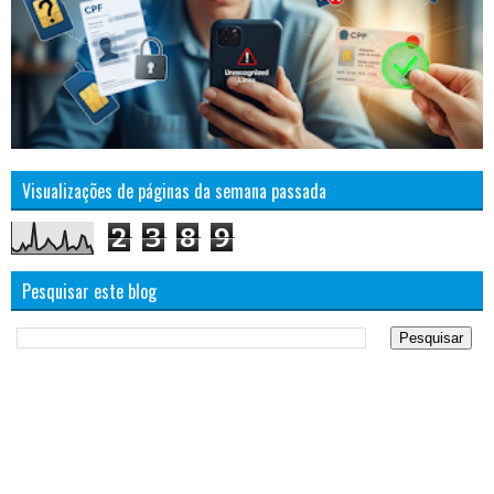
Visualizações de páginas da semana passada
2
3
8
9
Pesquisar este blog