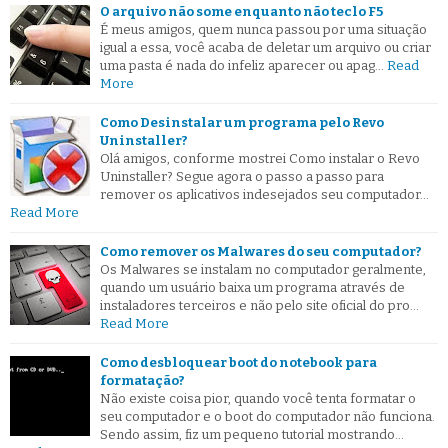
O arquivo não some enquanto não teclo F5
É meus amigos, quem nunca passou por uma situação
igual a essa, você acaba de deletar um arquivo ou criar
uma pasta é nada do infeliz aparecer ou apag…
Read
More
Como Desinstalar um programa pelo Revo
Uninstaller?
Olá amigos, conforme mostrei Como instalar o Revo
Uninstaller? Segue agora o passo a passo para
remover os aplicativos indesejados seu computador…
Read More
Como remover os Malwares do seu computador?
Os Malwares se instalam no computador geralmente,
quando um usuário baixa um programa através de
instaladores terceiros e não pelo site oficial do pro…
Read More
Como desbloquear boot do notebook para
formatação?
Não existe coisa pior, quando você tenta formatar o
seu computador e o boot do computador não funciona.
Sendo assim, fiz um pequeno tutorial mostrando…