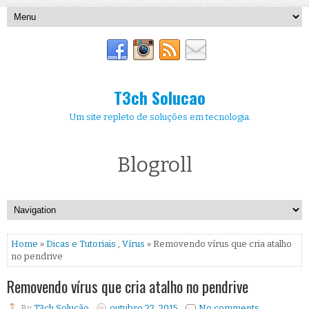
T3ch Solucao
Um site repleto de soluções em tecnologia.
Blogroll
Home
»
Dicas e Tutoriais
,
Vírus
» Removendo vírus que cria atalho
no pendrive
Removendo vírus que cria atalho no pendrive
By
T3ch Solução
outubro 22, 2015
No comments