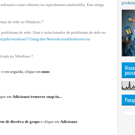
podem e
softwares como editores ou reprodutores multimídia. Este artigo
lemas de rede no Windows 7
s problemas de rede: Usar o solucionador de problemas de rede no
om/ptbr/windows7/Using-the-Network-troubleshooter-in-
ificada no Windows 7
Visua
pass
c e em seguida, clique em
mmc
.
ique em
Adicionar/remover snap-in...
.
Pesqu
eto de diretiva de grupo
e clique em
Adicionar
.