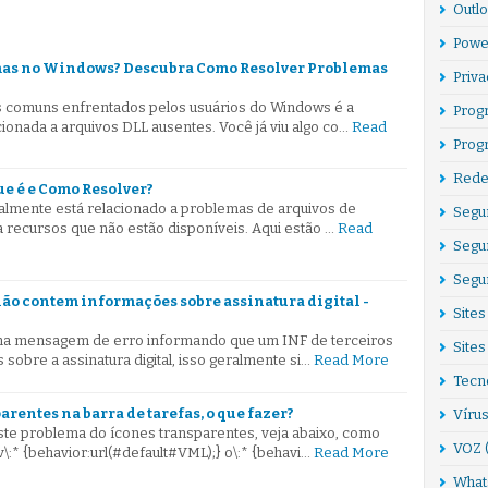
Outl
Powe
mas no Windows? Descubra Como Resolver Problemas
Priv
comuns enfrentados pelos usuários do Windows é a
Prog
onada a arquivos DLL ausentes. Você já viu algo co…
Read
Prog
Rede
e é e Como Resolver?
lmente está relacionado a problemas de arquivos de
Segu
 recursos que não estão disponíveis. Aqui estão …
Read
Segur
Segu
 não contem informações sobre assinatura digital -
Sites
a mensagem de erro informando que um INF de terceiros
Sites
obre a assinatura digital, isso geralmente si…
Read More
Tecn
arentes na barra de tarefas, o que fazer?
Víru
este problema do ícones transparentes, veja abaixo, como
VOZ
\:* {behavior:url(#default#VML);} o\:* {behavi…
Read More
What