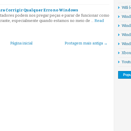
Wifi
(
para Corrigir Qualquer Erro no Windows
tadores podem nos pregar peças e parar de funcionar como
Wind
trante, especialmente quando estamos no meio de …
Read
Wind
Wind
Página inicial
Postagem mais antiga →
Wind
Xbox
Yout
Popu