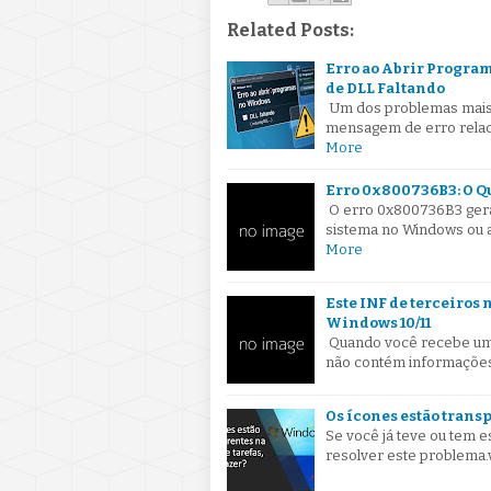
Related Posts:
Erro ao Abrir Progra
de DLL Faltando
Um dos problemas mais 
mensagem de erro relaci
More
Erro 0x800736B3: O Qu
O erro 0x800736B3 gera
sistema no Windows ou a
More
Este INF de terceiros
Windows 10/11
Quando você recebe um
não contém informações s
Os ícones estão transp
Se você já teve ou tem 
resolver este problema.v