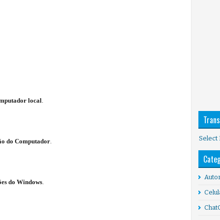
mputador local
.
Trans
Select
ão do Computador
.
Categ
Auto
ões do Windows
.
Celul
Chat