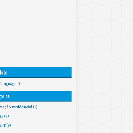
late
 Language
▼
orias
mação residencial
(2)
ar
(7)
GPT
(3)