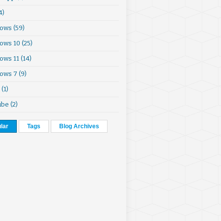
4)
ows
(59)
ows 10
(25)
ows 11
(14)
ows 7
(9)
(1)
ube
(2)
lar
Tags
Blog Archives