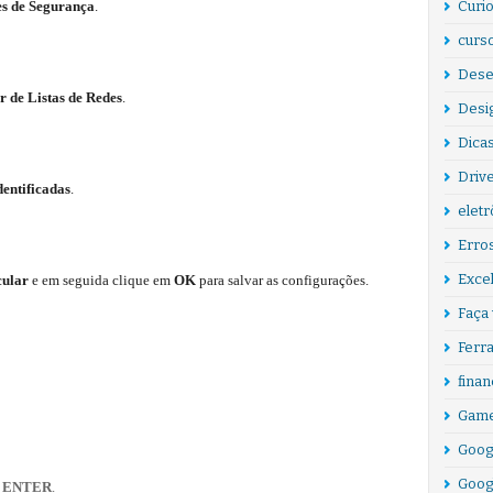
Curi
s de Segurança
.
curs
Des
r de Listas de Redes
.
Desi
Dicas
Driv
dentificadas
.
eletr
Erro
Exce
cular
e em seguida clique em
OK
para salvar as configurações.
Faça
Ferr
finan
Game
Goog
Goog
e
ENTER
.