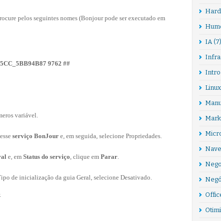
Hard
procure pelos seguintes nomes (Bonjour pode ser executado em
Hum
IA
(7
Infra
B5CC_5BB94B87 9762 ##
Intr
Linux
Manu
eros variável.
Marke
Micr
nesse
serviço BonJour
e, em seguida, selecione Propriedades.
Nave
al
e, em
Status do serviço
, clique em
Parar
.
Nego
ipo de inicialização da guia Geral, selecione Desativado.
Negó
Offic
.
Otim