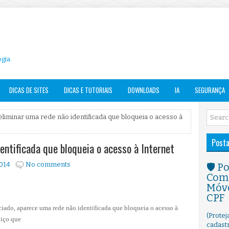
gia.
DICAS DE SITES
DICAS E TUTORIAIS
DOWNLOADS
IA
SEGURANÇA
liminar uma rede não identificada que bloqueia o acesso à
Post
entificada que bloqueia o acesso à Internet
2014
No comments
🛡️ 
Como
Móve
CPF
iado, aparece uma rede não identificada que bloqueia o acesso à
(Prote
viço que
cadast