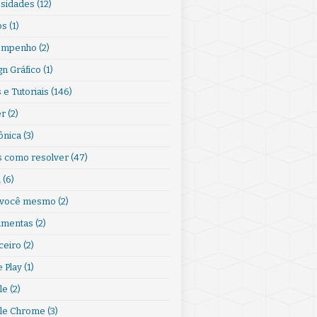
osidades
(12)
os
(1)
empenho
(2)
gn Gráfico
(1)
 e Tutoriais
(146)
er
(2)
ônica
(3)
s como resolver
(47)
l
(6)
 você mesmo
(2)
amentas
(2)
ceiro
(2)
 Play
(1)
le
(2)
le Chrome
(3)