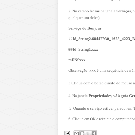
2. No campo
Nome
na janela
Serviços
, 
qualquer um deles):
Serviço do Bonjour
##Id_String2.6844F930_1628_4223_
##Id_String1.xxx
mDNSxxx
Observação: xxx é uma sequência de núm
3.Clique com o botão direito do mouse 
4. Na janela
Propriedades
, vá à guia
Ger
5. Quando o serviço estiver parado, em T
6. Clique em OK e reinicie o computador