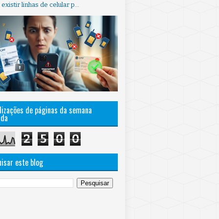
xistir linhas de celular p...
lizações de páginas da semana
ada
2
5
0
0
isar este blog