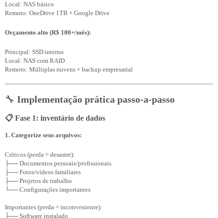
Local: NAS básico

Orçamento alto (R$ 100+/mês):
Principal: SSD interno

Local: NAS com RAID

🔧
Implementação prática passo-a-passo
📋 Fase 1: inventário de dados
1. Categorize seus arquivos:
Críticos (perda = desastre):

├── Documentos pessoais/profissionais

├── Fotos/vídeos familiares

├── Projetos de trabalho

└── Configurações importantes

Importantes (perda = inconveniente):

├── Software instalado
