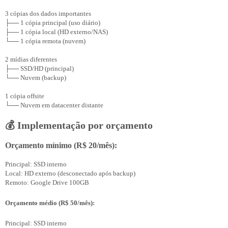
3 cópias dos dados importantes

├── 1 cópia principal (uso diário)

├── 1 cópia local (HD externo/NAS)

└── 1 cópia remota (nuvem)

2 mídias diferentes

├── SSD/HD (principal)

└── Nuvem (backup)

1 cópia offsite

💰 Implementação por orçamento
Orçamento mínimo (R$ 20/mês):
Principal: SSD interno

Local: HD externo (desconectado após backup)

Orçamento médio (R$ 50/mês):
Principal: SSD interno
