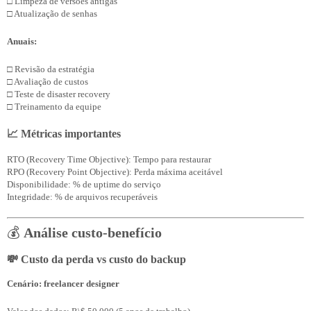
□ Limpeza de versões antigas

Anuais:
□ Revisão da estratégia

□ Avaliação de custos

□ Teste de disaster recovery

📈 Métricas importantes
RTO (Recovery Time Objective): Tempo para restaurar

RPO (Recovery Point Objective): Perda máxima aceitável

Disponibilidade: % de uptime do serviço

💰
Análise custo-benefício
💸 Custo da perda vs custo do backup
Cenário: freelancer designer