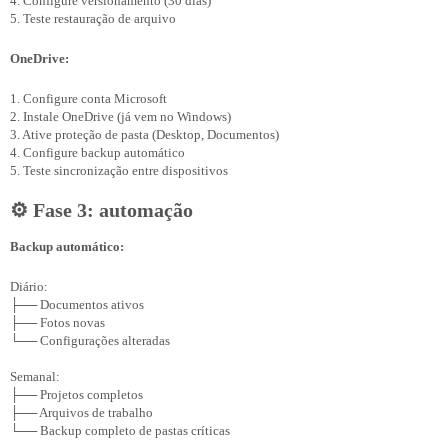
4. Configure versionamento (30 dias)

OneDrive:
1. Configure conta Microsoft

2. Instale OneDrive (já vem no Windows)

3. Ative proteção de pasta (Desktop, Documentos)

4. Configure backup automático

⚙️ Fase 3: automação
Backup automático:
Diário:

├── Documentos ativos

├── Fotos novas

└── Configurações alteradas

Semanal:

├── Projetos completos

├── Arquivos de trabalho

└── Backup completo de pastas críticas
