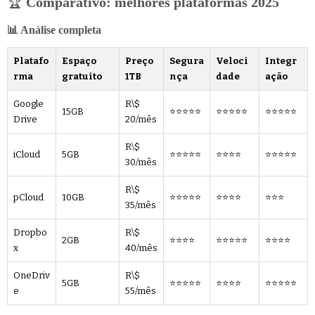
🏆
Comparativo: melhores plataformas 2025
📊 Análise completa
Platafo
Espaço
Preço
Segura
Veloci
Integr
rma
gratuito
1TB
nça
dade
ação
Google
R\$
15GB
⭐⭐⭐⭐⭐
⭐⭐⭐⭐⭐
⭐⭐⭐⭐⭐
Drive
20/mês
R\$
iCloud
5GB
⭐⭐⭐⭐⭐
⭐⭐⭐⭐
⭐⭐⭐⭐⭐
30/mês
R\$
pCloud
10GB
⭐⭐⭐⭐⭐
⭐⭐⭐⭐
⭐⭐⭐
35/mês
Dropbo
R\$
2GB
⭐⭐⭐⭐
⭐⭐⭐⭐⭐
⭐⭐⭐⭐
x
40/mês
OneDriv
R\$
5GB
⭐⭐⭐⭐⭐
⭐⭐⭐⭐
⭐⭐⭐⭐⭐
e
55/mês