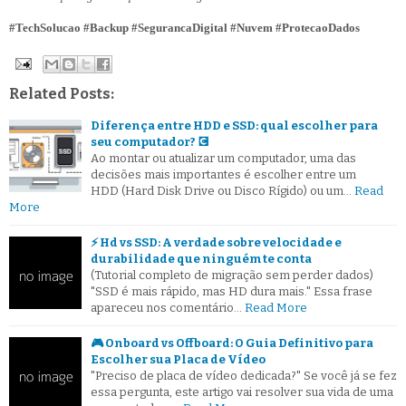
#TechSolucao #Backup #SegurancaDigital #Nuvem #ProtecaoDados
Related Posts:
Diferença entre HDD e SSD: qual escolher para
seu computador? 💽
Ao montar ou atualizar um computador, uma das
decisões mais importantes é escolher entre um
HDD (Hard Disk Drive ou Disco Rígido) ou um…
Read
More
⚡ Hd vs SSD: A verdade sobre velocidade e
durabilidade que ninguém te conta
(Tutorial completo de migração sem perder dados)
"SSD é mais rápido, mas HD dura mais." Essa frase
apareceu nos comentário…
Read More
🎮 Onboard vs Offboard: O Guia Definitivo para
Escolher sua Placa de Vídeo
"Preciso de placa de vídeo dedicada?" Se você já se fez
essa pergunta, este artigo vai resolver sua vida de uma