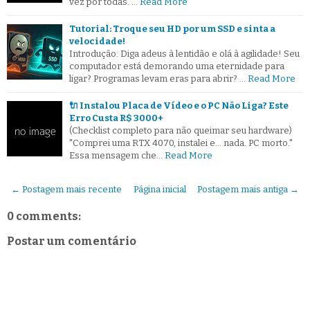
vez por todas. …
Read More
Tutorial: Troque seu HD por um SSD e sinta a
velocidade!
Introdução: Diga adeus à lentidão e olá à agilidade! Seu
computador está demorando uma eternidade para
ligar? Programas levam eras para abrir? …
Read More
🔌 Instalou Placa de Vídeo e o PC Não Liga? Este
Erro Custa R$ 3000+
(Checklist completo para não queimar seu hardware)
"Comprei uma RTX 4070, instalei e... nada. PC morto."
Essa mensagem che…
Read More
← Postagem mais recente
Página inicial
Postagem mais antiga →
0 comments:
Postar um comentário