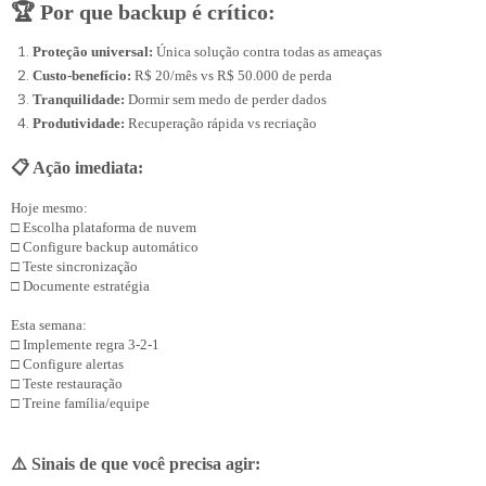
🏆 Por que backup é crítico:
Proteção universal:
Única solução contra todas as ameaças
Custo-benefício:
R$ 20/mês vs R$ 50.000 de perda
Tranquilidade:
Dormir sem medo de perder dados
Produtividade:
Recuperação rápida vs recriação
📋 Ação imediata:
Hoje mesmo:

□ Escolha plataforma de nuvem

□ Configure backup automático

□ Teste sincronização

□ Documente estratégia

Esta semana:

□ Implemente regra 3-2-1

□ Teste restauração
□ Treine família/equipe
⚠️ Sinais de que você precisa agir: