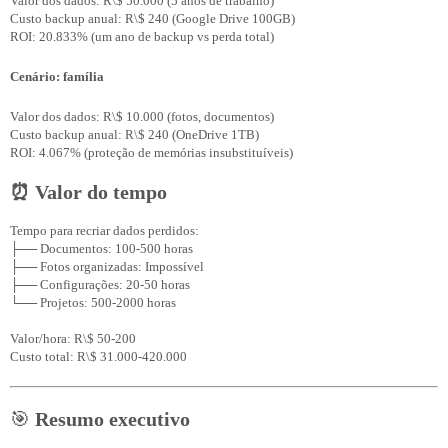
Valor dos dados: R\$ 50.000 (5 anos de trabalho)

Custo backup anual: R\$ 240 (Google Drive 100GB)

Cenário: família
Valor dos dados: R\$ 10.000 (fotos, documentos)

Custo backup anual: R\$ 240 (OneDrive 1TB)

⏰ Valor do tempo
Tempo para recriar dados perdidos:

├── Documentos: 100-500 horas

├── Fotos organizadas: Impossível

├── Configurações: 20-50 horas

└── Projetos: 500-2000 horas

Valor/hora: R\$ 50-200

🎯
Resumo executivo