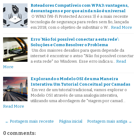
Roteadores Compatíveis com WPA3: vantagens,
desvantagens e por que ainda não é universal
O WPA3 (Wi-Fi Protected Access 3) é a mais recente
tecnologia de segurança para redes sem fio, lançada
em 2018, com o objetivo de substituir o W…
Read More
Erro 'Não foi possível conectar a esta rede':
Soluções e Como Resolver o Problema
Um dos maiores desafios para quem depende da
internet é encontrar o aviso "Não foi possível conectar
a esta rede" no Windows. Esse erro indica u…
Read
More
Explorando o Modelo OSI de uma Maneira
Interativa: Um Tutorial Conceitual por Camadas
Em vez de um tutorial tradicional, vamos explorar o
Modelo OSI através de uma analogia interativa,
utilizando uma abordagem de "viagem por camad…
Read More
← Postagem mais recente
Página inicial
Postagem mais antiga →
0 comments: