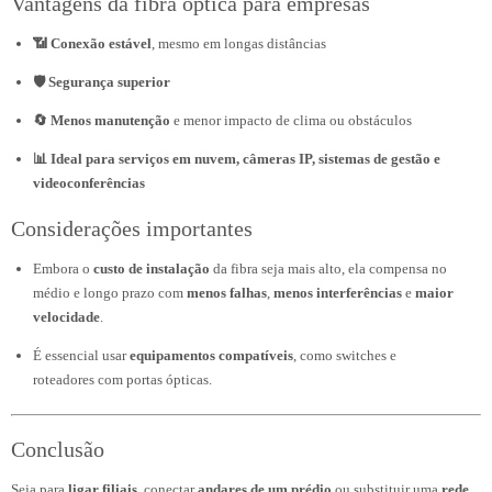
Vantagens da fibra óptica para empresas
📶 Conexão estável
, mesmo em longas distâncias
🛡️ Segurança superior
🔄 Menos manutenção
e menor impacto de clima ou obstáculos
📊 Ideal para serviços em nuvem, câmeras IP, sistemas de gestão e
videoconferências
Considerações importantes
Embora o
custo de instalação
da fibra seja mais alto, ela compensa no
médio e longo prazo com
menos falhas
,
menos interferências
e
maior
velocidade
.
É essencial usar
equipamentos compatíveis
, como switches e
roteadores com portas ópticas.
Conclusão
Seja para
ligar filiais
, conectar
andares de um prédio
ou substituir uma
rede