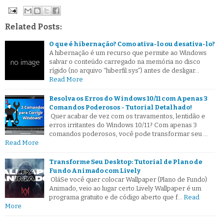
Related Posts:
O que é hibernação? Como ativa-lo ou desativa-lo?
A hibernação é um recurso que permite ao Windows
salvar o conteúdo carregado na memória no disco
rígido (no arquivo “hiberfil.sys”) antes de desligar…
Read More
Resolva os Erros do Windows 10/11 com Apenas 3
Comandos Poderosos - Tutorial Detalhado!
Quer acabar de vez com os travamentos, lentidão e
erros irritantes do Windows 10/11? Com apenas 3
comandos poderosos, você pode transformar seu …
Read More
Transforme Seu Desktop: Tutorial de Plano de
Fundo Animado com Lively
OláSe você quer colocar Wallpaper (Plano de Fundo)
Animado, veio ao lugar certo.Lively Wallpaper é um
programa gratuito e de código aberto que f…
Read
More