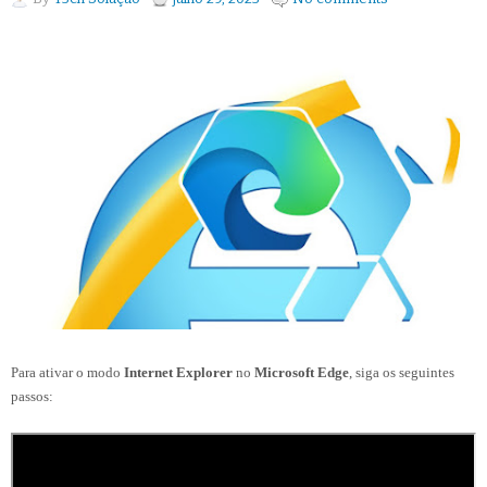
Para ativar o modo
Internet Explorer
no
Microsoft Edge
, siga os seguintes
passos: