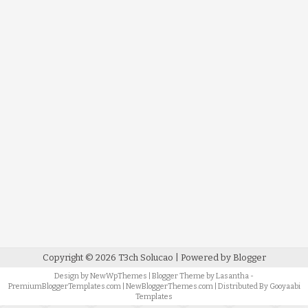
Copyright ©
2026
T3ch Solucao
| Powered by
Blogger
Design by
NewWpThemes
| Blogger Theme by
Lasantha
-
PremiumBloggerTemplates.com
|
NewBloggerThemes.com
| Distributed By
Gooyaabi
Templates