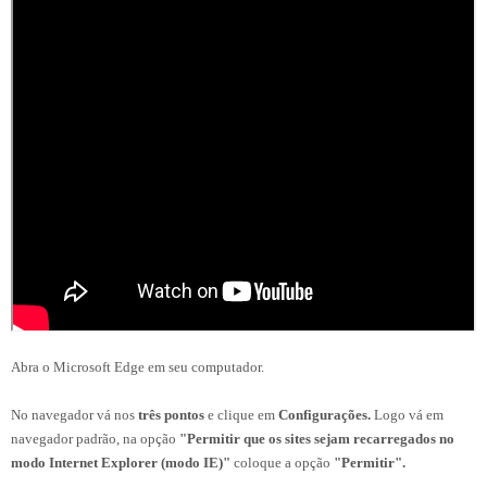
Abra o Microsoft Edge em seu computador.
No navegador vá nos
três pontos
e clique em
Configurações.
Logo vá em
navegador padrão, na opção
"Permitir que os sites sejam recarregados no
modo Internet Explorer (modo IE)"
coloque a opção
"Permitir".