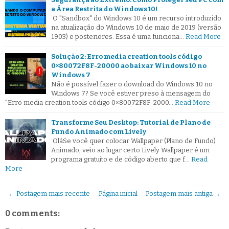
a Área Restrita do Windows 10!
O "Sandbox" do Windows 10 é um recurso introduzido
na atualização do Windows 10 de maio de 2019 (versão
1903) e posteriores. Essa é uma funciona…
Read More
Solução 2: Erro media creation tools código
0×80072F8F-20000 ao baixar Windows 10 no
Windows 7
Não é possível fazer o download do Windows 10 no
Windows 7? Se você estiver preso à mensagem do
"Erro media creation tools código 0×80072F8F-2000…
Read More
Transforme Seu Desktop: Tutorial de Plano de
Fundo Animado com Lively
OláSe você quer colocar Wallpaper (Plano de Fundo)
Animado, veio ao lugar certo.Lively Wallpaper é um
programa gratuito e de código aberto que f…
Read
More
← Postagem mais recente
Página inicial
Postagem mais antiga →
0 comments: