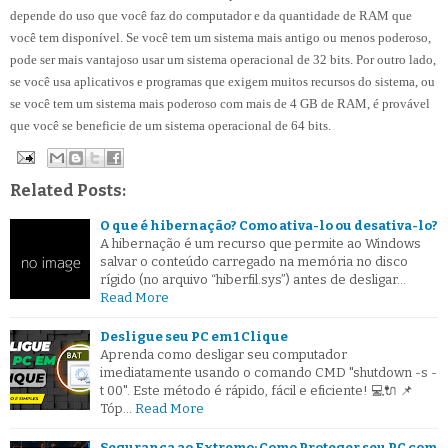
depende do uso que você faz do computador e da quantidade de RAM que
você tem disponível. Se você tem um sistema mais antigo ou menos poderoso,
pode ser mais vantajoso usar um sistema operacional de 32 bits. Por outro lado,
se você usa aplicativos e programas que exigem muitos recursos do sistema, ou
se você tem um sistema mais poderoso com mais de 4 GB de RAM, é provável
que você se beneficie de um sistema operacional de 64 bits.
Related Posts:
O que é hibernação? Como ativa-lo ou desativa-lo?
A hibernação é um recurso que permite ao Windows
salvar o conteúdo carregado na memória no disco
rígido (no arquivo “hiberfil.sys”) antes de desligar…
Read More
Desligue seu PC em 1 Clique
Aprenda como desligar seu computador
imediatamente usando o comando CMD "shutdown -s -
t 00". Este método é rápido, fácil e eficiente! 💻🔌 📌
Tóp…
Read More
Segurança ao Extremo: Como Proteger seu PC com