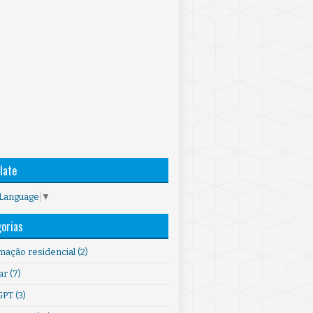
late
 Language
▼
orias
mação residencial
(2)
ar
(7)
GPT
(3)