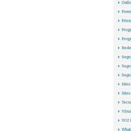
Outl
Powe
Priv
Prog
Prog
Rede
Segu
Segur
Segu
Sites
Sites
Tecn
Víru
VOZ
What