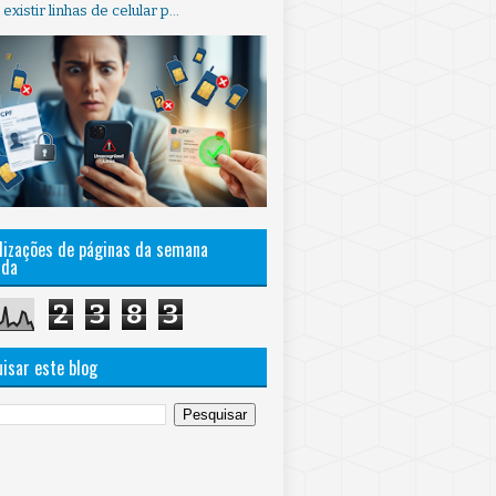
xistir linhas de celular p...
lizações de páginas da semana
ada
2
3
8
3
isar este blog