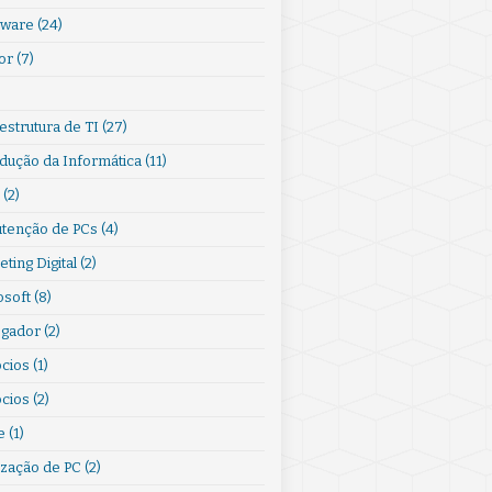
ware
(24)
or
(7)
)
estrutura de TI
(27)
odução da Informática
(11)
(2)
tenção de PCs
(4)
ting Digital
(2)
osoft
(8)
gador
(2)
cios
(1)
cios
(2)
e
(1)
ização de PC
(2)