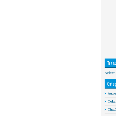
Trans
Select
Categ
Auto
Celul
Chat