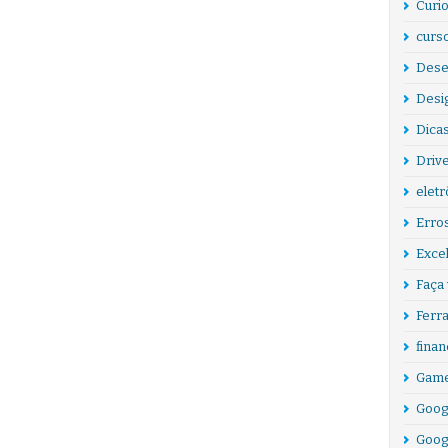
Curi
curs
Des
Desi
Dicas
Driv
eletr
Erro
Exce
Faça
Ferr
finan
Game
Goog
Goog