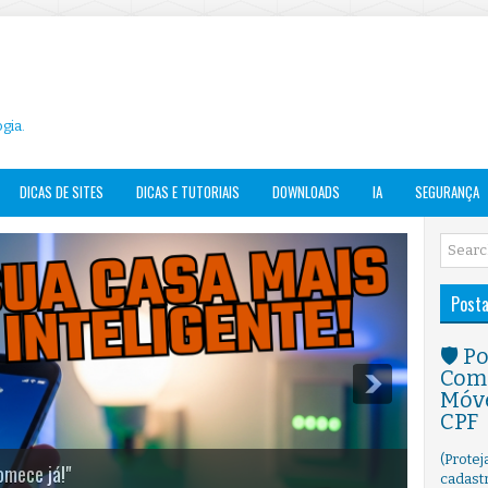
gia.
DICAS DE SITES
DICAS E TUTORIAIS
DOWNLOADS
IA
SEGURANÇA
Post
🛡️ 
Como
Móve
CPF
(Prote
mece já!"
cadast