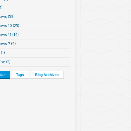
4)
ows
(59)
ows 10
(25)
ows 11
(14)
ows 7
(9)
(1)
ube
(2)
lar
Tags
Blog Archives