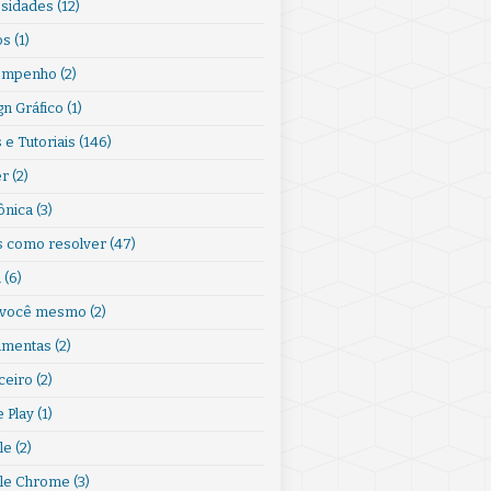
osidades
(12)
os
(1)
empenho
(2)
gn Gráfico
(1)
 e Tutoriais
(146)
er
(2)
ônica
(3)
s como resolver
(47)
l
(6)
 você mesmo
(2)
amentas
(2)
ceiro
(2)
 Play
(1)
le
(2)
le Chrome
(3)