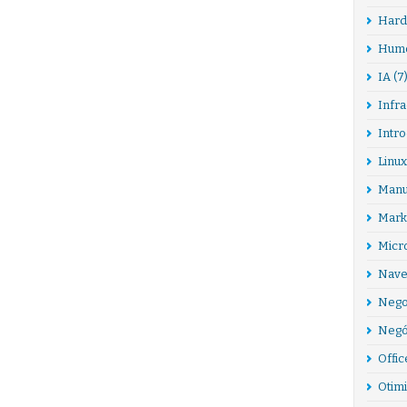
Hard
Hum
IA
(7
Infra
Intr
Linux
Manu
Marke
Micr
Nave
Nego
Negó
Offic
Otim